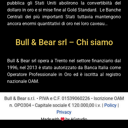
pubblica gli Stati Uniti abolirono la convertibiità del
dollaro in oro e si mise fine al Gold Standard. Le Banche
Centrali dei più importanti Stati tuttavia mantengono
ancora enormi quantitativi di oro nei loro caveau…
Bull & Bear srl – Chi siamo
Bull & Bear srl opera a Trento nel settore finanziario dal
1996, nel 2013 è stato autorizzato da Banca Italia come
Operatore Professionale in Oro ed è iscritta al registro
nazionale OAM.
Bull & Bear s.r.l. • P.IVA e C.F. 01539060226 • Iscrizione OAM
n. OPO304 • Capitale sociale € 120.000,00 i.v. |
Policy
|
Privacy
Made with
by
AGstudio